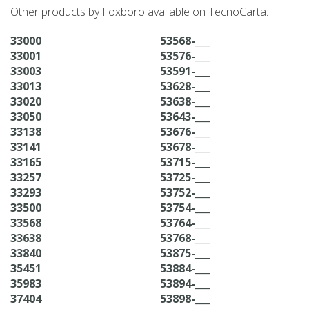
Other products by Foxboro available on TecnoCarta:
33000
53568-___
33001
53576-___
33003
53591-___
33013
53628-___
33020
53638-___
33050
53643-___
33138
53676-___
33141
53678-___
33165
53715-___
33257
53725-___
33293
53752-___
33500
53754-___
33568
53764-___
33638
53768-___
33840
53875-___
35451
53884-___
35983
53894-___
37404
53898-___