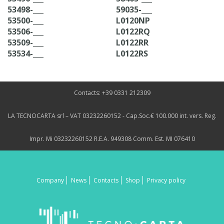
53498-___
59035-___
53500-___
L0120NP
53506-___
L0122RQ
53509-___
L0122RR
53534-___
L0122RS
Contacts: +39 0331 212309
LA TECNOCARTA srl – VAT 03232260152 - Cap.Soc.€ 100.000 int. vers. Reg.
Impr. Mi 03232260152 R.E.A. 949308 Comm. Est. MI 076410
Company
News
Contacts
Shop
Privacy policy