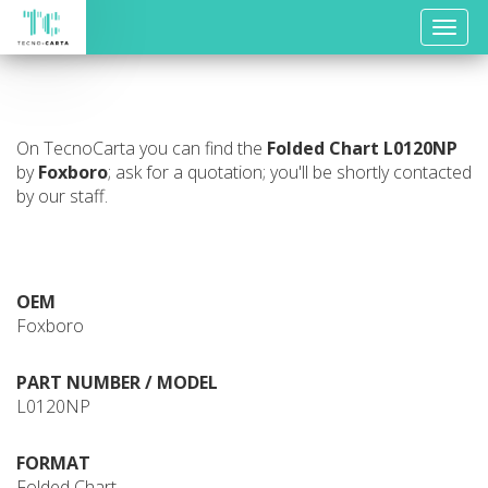
Toggle
naviga
On TecnoCarta you can find the
Folded Chart
L0120NP
by
Foxboro
; ask for a quotation; you'll be shortly contacted
by our staff.
OEM
Foxboro
PART NUMBER / MODEL
L0120NP
FORMAT
Folded Chart