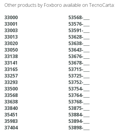
Other products by Foxboro available on TecnoCarta:
33000
53568-___
33001
53576-___
33003
53591-___
33013
53628-___
33020
53638-___
33050
53643-___
33138
53676-___
33141
53678-___
33165
53715-___
33257
53725-___
33293
53752-___
33500
53754-___
33568
53764-___
33638
53768-___
33840
53875-___
35451
53884-___
35983
53894-___
37404
53898-___