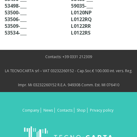
53498-___
59035-___
53500-___
L0120NP
53506-___
L0122RQ
53509-___
L0122RR
53534-___
L0122RS
Contacts: +39 0331 212309
LA TECNOCARTA srl – VAT 03232260152 - Cap.Soc.€ 100.000 int. vers. Reg.
Impr. Mi 03232260152 R.E.A. 949308 Comm. Est. MI 076410
Company
News
Contacts
Shop
Privacy policy