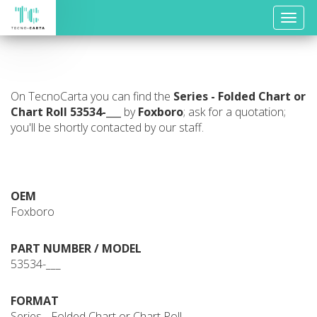
Toggle
naviga
On TecnoCarta you can find the
Series - Folded Chart or
Chart Roll
53534-___
by
Foxboro
; ask for a quotation;
you'll be shortly contacted by our staff.
OEM
Foxboro
PART NUMBER / MODEL
53534-___
FORMAT
Series - Folded Chart or Chart Roll