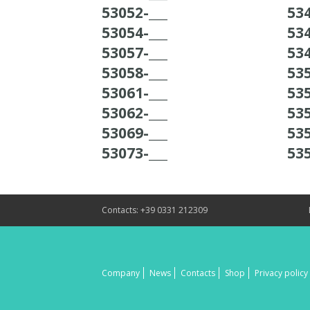
53052-___
534
53054-___
534
53057-___
534
53058-___
535
53061-___
535
53062-___
535
53069-___
535
53073-___
535
Contacts: +39 0331 212309
Company
News
Contacts
Shop
Privacy policy