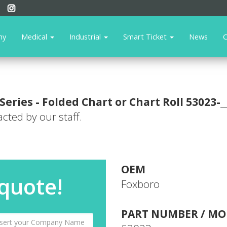
ny
Medical
Industrial
Smart Ticket
News
C
Series - Folded Chart or Chart Roll
53023-_
acted by our staff.
OEM
 quote!
Foxboro
PART NUMBER / MO