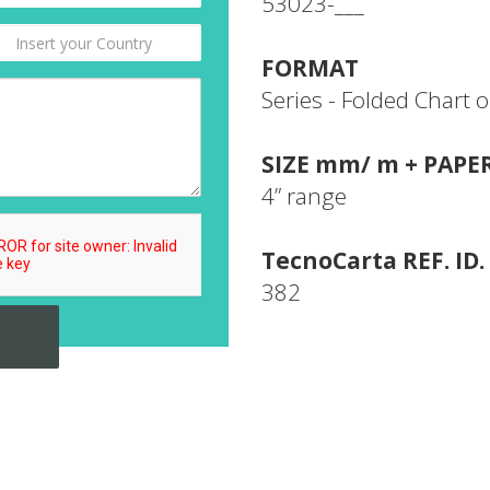
53023-___
FORMAT
Series - Folded Chart o
SIZE mm/ m + PAPE
4” range
TecnoCarta REF. ID.
382