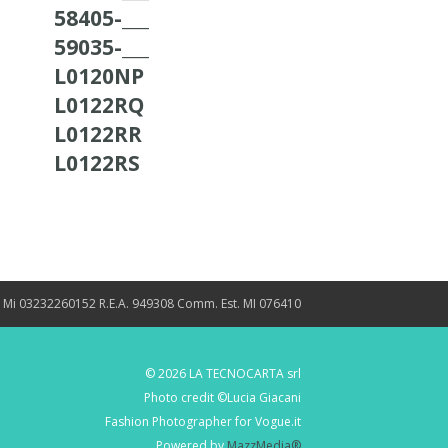
58405-___
59035-___
L0120NP
L0122RQ
L0122RR
L0122RS
. Mi 03232260152 R.E.A. 949308 Comm. Est. MI 076410
© 2026 LA TECNOCARTA srl
Photo credit ©Lucia Giacani
Fashion Photographer for Vogue.it
Powered by
MazzMedia®