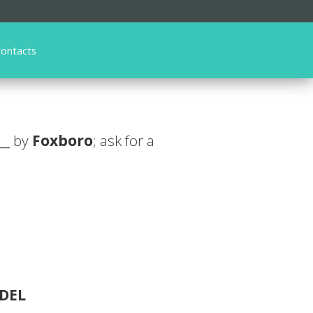
ontacts
__
by
Foxboro
; ask for a
DEL