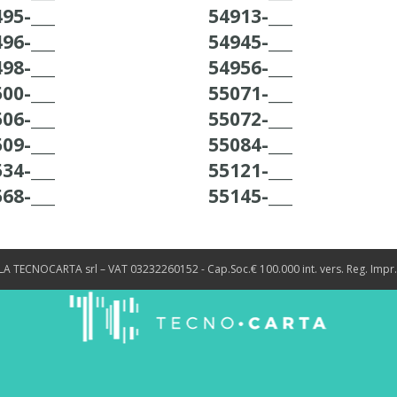
95-___
54913-___
96-___
54945-___
98-___
54956-___
00-___
55071-___
06-___
55072-___
09-___
55084-___
34-___
55121-___
68-___
55145-___
LA TECNOCARTA srl – VAT 03232260152 - Cap.Soc.€ 100.000 int. vers. Reg. Impr