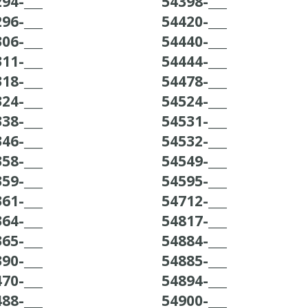
94-___
54398-___
96-___
54420-___
06-___
54440-___
11-___
54444-___
18-___
54478-___
24-___
54524-___
38-___
54531-___
46-___
54532-___
58-___
54549-___
59-___
54595-___
61-___
54712-___
64-___
54817-___
65-___
54884-___
90-___
54885-___
70-___
54894-___
88-___
54900-___