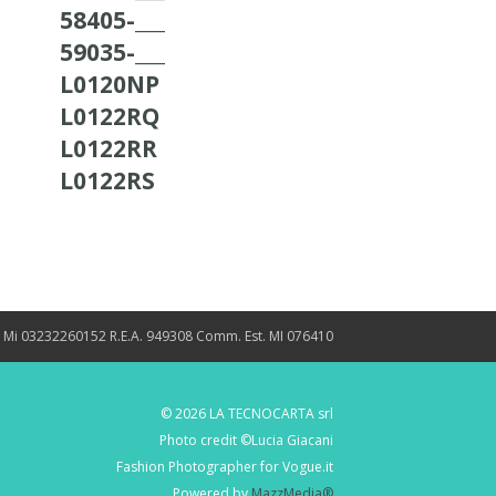
58405-___
59035-___
L0120NP
L0122RQ
L0122RR
L0122RS
. Mi 03232260152 R.E.A. 949308 Comm. Est. MI 076410
© 2026 LA TECNOCARTA srl
Photo credit ©Lucia Giacani
Fashion Photographer for Vogue.it
Powered by
MazzMedia®