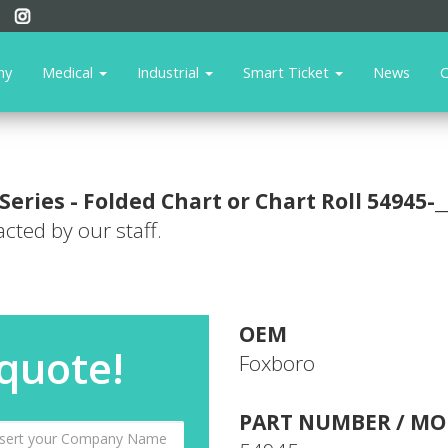
ny
Medical
Industrial
Smart Ticket
News
C
Series - Folded Chart or Chart Roll
54945-_
acted by our staff.
OEM
 quote!
Foxboro
PART NUMBER / MO