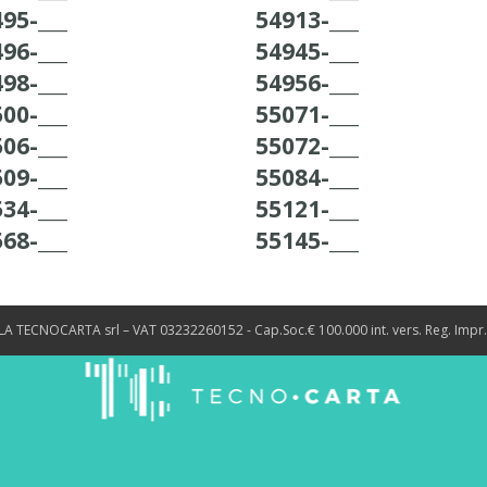
95-___
54913-___
96-___
54945-___
98-___
54956-___
00-___
55071-___
06-___
55072-___
09-___
55084-___
34-___
55121-___
68-___
55145-___
LA TECNOCARTA srl – VAT 03232260152 - Cap.Soc.€ 100.000 int. vers. Reg. Impr