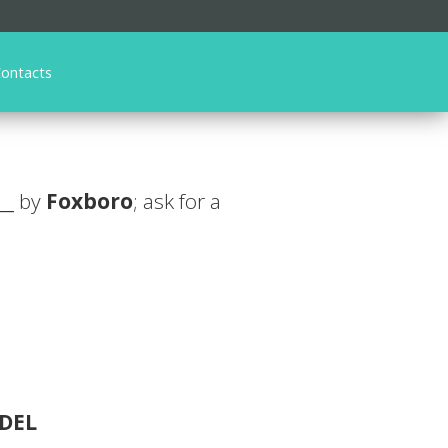
ontacts
__
by
Foxboro
; ask for a
DEL