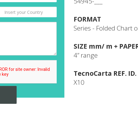
54945-___
FORMAT
Series - Folded Chart o
SIZE mm/ m + PAPE
4” range
TecnoCarta REF. ID.
X10