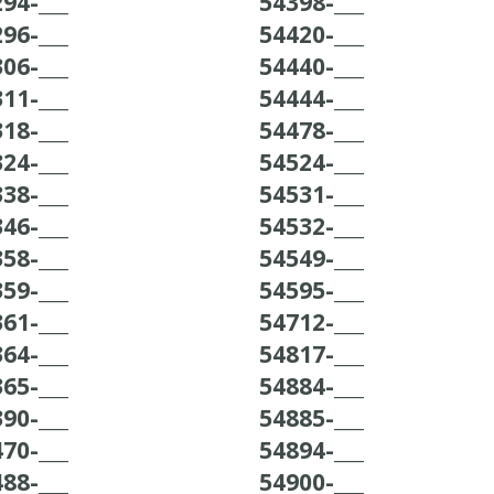
94-___
54398-___
96-___
54420-___
06-___
54440-___
11-___
54444-___
18-___
54478-___
24-___
54524-___
38-___
54531-___
46-___
54532-___
58-___
54549-___
59-___
54595-___
61-___
54712-___
64-___
54817-___
65-___
54884-___
90-___
54885-___
70-___
54894-___
88-___
54900-___