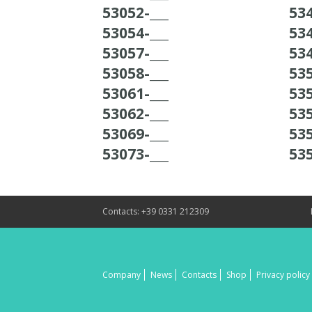
53052-___
534
53054-___
534
53057-___
534
53058-___
535
53061-___
535
53062-___
535
53069-___
535
53073-___
535
Contacts: +39 0331 212309
Company
News
Contacts
Shop
Privacy policy