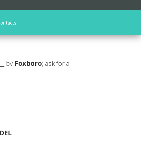
ontacts
__
by
Foxboro
; ask for a
DEL