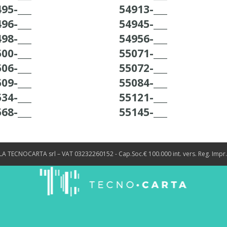
95-___
54913-___
96-___
54945-___
98-___
54956-___
00-___
55071-___
06-___
55072-___
09-___
55084-___
34-___
55121-___
68-___
55145-___
LA TECNOCARTA srl – VAT 03232260152 - Cap.Soc.€ 100.000 int. vers. Reg. Impr