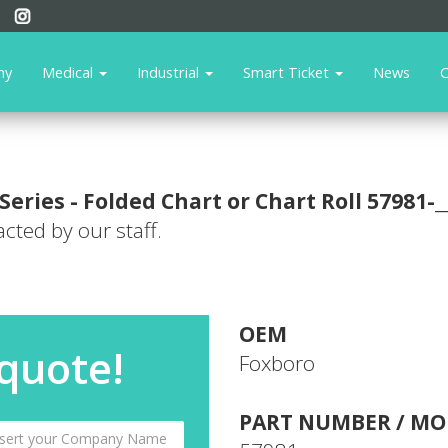
ny
Medical
Industrial
Smart Ticket
News
C
Series - Folded Chart or Chart Roll
57981-_
acted by our staff.
OEM
 quote!
Foxboro
PART NUMBER / MO