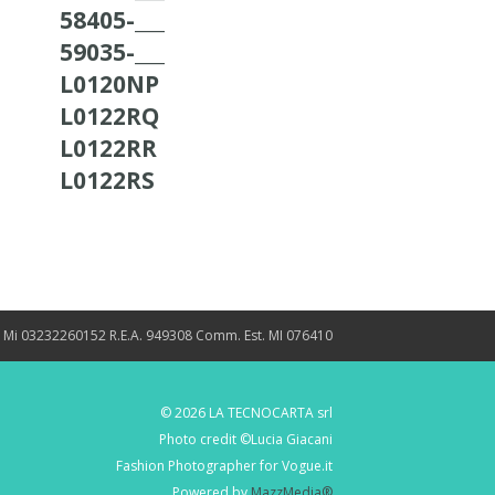
58405-___
59035-___
L0120NP
L0122RQ
L0122RR
L0122RS
. Mi 03232260152 R.E.A. 949308 Comm. Est. MI 076410
© 2026 LA TECNOCARTA srl
Photo credit ©Lucia Giacani
Fashion Photographer for Vogue.it
Powered by
MazzMedia®