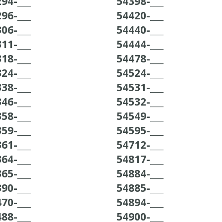
94-___
54398-___
96-___
54420-___
06-___
54440-___
11-___
54444-___
18-___
54478-___
24-___
54524-___
38-___
54531-___
46-___
54532-___
58-___
54549-___
59-___
54595-___
61-___
54712-___
64-___
54817-___
65-___
54884-___
90-___
54885-___
70-___
54894-___
88-___
54900-___