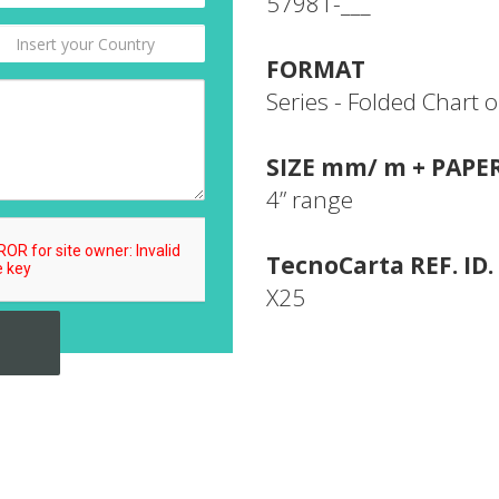
57981-___
FORMAT
Series - Folded Chart o
SIZE mm/ m + PAPE
4” range
TecnoCarta REF. ID.
X25