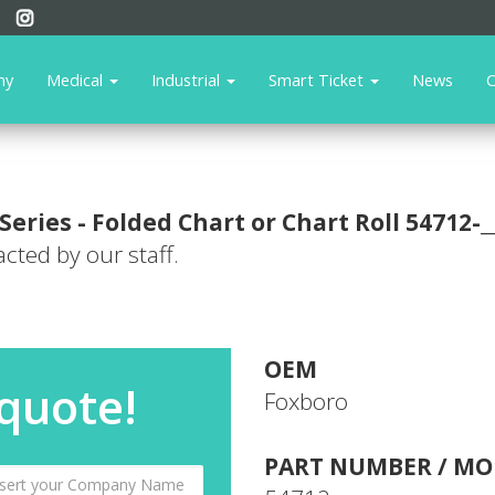
ny
Medical
Industrial
Smart Ticket
News
C
Series - Folded Chart or Chart Roll
54712-_
acted by our staff.
OEM
 quote!
Foxboro
PART NUMBER / MO