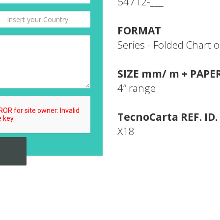
54712-___
FORMAT
Series - Folded Chart o
SIZE mm/ m + PAPE
4” range
TecnoCarta REF. ID.
X18