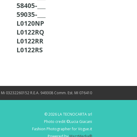
58405-___
59035-___
L0120NP
L0122RQ
L0122RR
L0122RS
. Mi 03232260152 R.E.A. 949308 Comm. Est. MI 076410
© 2026 LA TECNOCARTA srl
Photo credit ©Lucia Giacani
Fashion Photographer for Vogue.it
Powered by
MazzMedia®