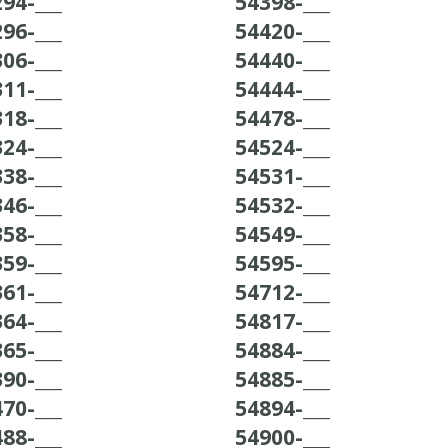
94-___
54398-___
96-___
54420-___
06-___
54440-___
11-___
54444-___
18-___
54478-___
24-___
54524-___
38-___
54531-___
46-___
54532-___
58-___
54549-___
59-___
54595-___
61-___
54712-___
64-___
54817-___
65-___
54884-___
90-___
54885-___
70-___
54894-___
88-___
54900-___