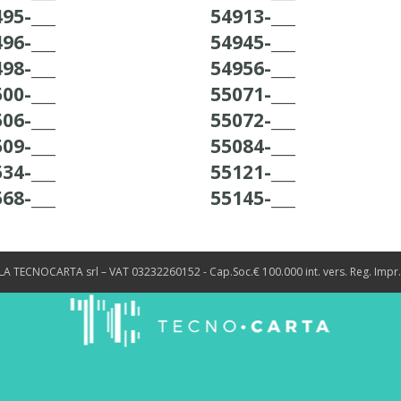
95-___
54913-___
96-___
54945-___
98-___
54956-___
00-___
55071-___
06-___
55072-___
09-___
55084-___
34-___
55121-___
68-___
55145-___
LA TECNOCARTA srl – VAT 03232260152 - Cap.Soc.€ 100.000 int. vers. Reg. Impr