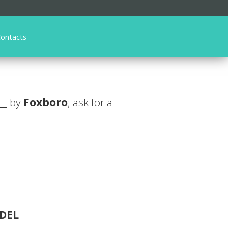
ontacts
__
by
Foxboro
; ask for a
DEL