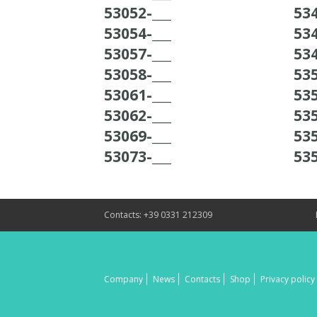
53052-___
534
53054-___
534
53057-___
534
53058-___
535
53061-___
535
53062-___
535
53069-___
535
53073-___
535
Contacts: +39 0331 212309
Company
News
Contacts
Shop
Privacy policy