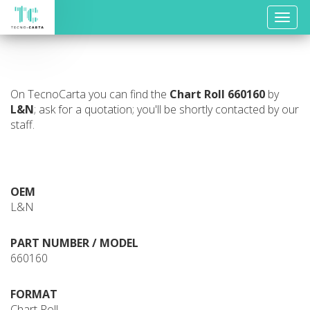
Toggle
naviga
On TecnoCarta you can find the
Chart Roll
660160
by
L&N
; ask for a quotation; you'll be shortly contacted by our
staff.
OEM
L&N
PART NUMBER / MODEL
660160
FORMAT
Chart Roll