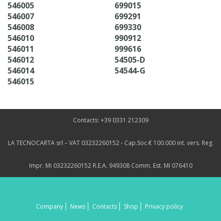
546005
699015
546007
699291
546008
699330
546010
990912
546011
999616
546012
54505-D
546014
54544-G
546015
Contacts: +39 0331 212309
LA TECNOCARTA srl – VAT 03232260152 - Cap.Soc.€ 100.000 int. vers. Reg.
Impr. Mi 03232260152 R.E.A. 949308 Comm. Est. MI 076410
Company
News
Contacts
Shop
Privacy policy