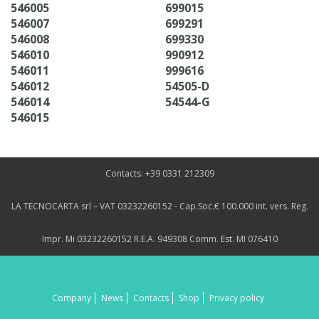
546005
699015
546007
699291
546008
699330
546010
990912
546011
999616
546012
54505-D
546014
54544-G
546015
Contacts: +39 0331 212309
LA TECNOCARTA srl – VAT 03232260152 - Cap.Soc.€ 100.000 int. vers. Reg.
Impr. Mi 03232260152 R.E.A. 949308 Comm. Est. MI 076410
Company
News
Contacts
Shop
Privacy policy