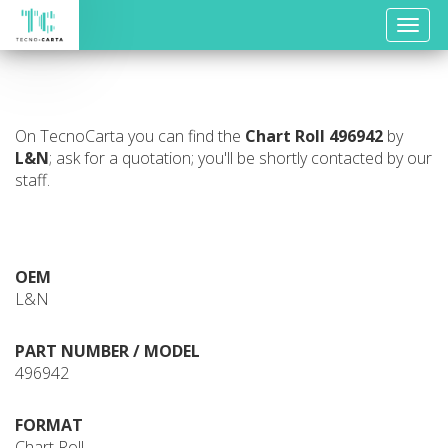
Toggle
naviga
On TecnoCarta you can find the
Chart Roll
496942
by
L&N
; ask for a quotation; you'll be shortly contacted by our
staff.
OEM
L&N
PART NUMBER / MODEL
496942
FORMAT
Chart Roll