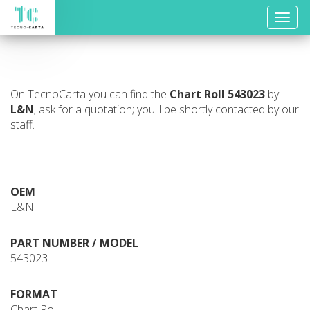
Toggle
naviga
On TecnoCarta you can find the
Chart Roll
543023
by
L&N
; ask for a quotation; you'll be shortly contacted by our
staff.
OEM
L&N
PART NUMBER / MODEL
543023
FORMAT
Chart Roll