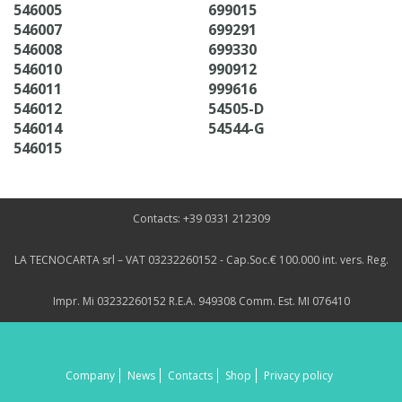
546005
699015
546007
699291
546008
699330
546010
990912
546011
999616
546012
54505-D
546014
54544-G
546015
Contacts: +39 0331 212309
LA TECNOCARTA srl – VAT 03232260152 - Cap.Soc.€ 100.000 int. vers. Reg.
Impr. Mi 03232260152 R.E.A. 949308 Comm. Est. MI 076410
Company
News
Contacts
Shop
Privacy policy